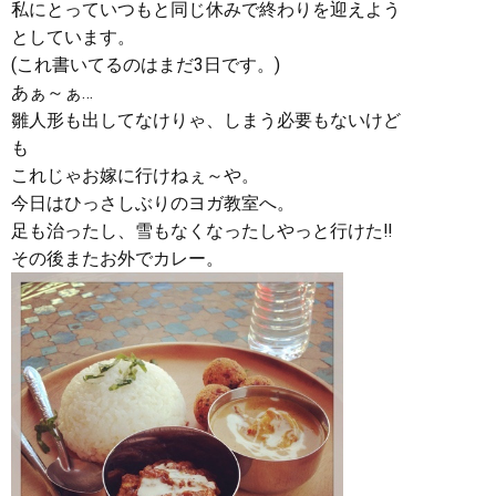
私にとっていつもと同じ休みで終わりを迎えよう
としています。
(これ書いてるのはまだ3日です。)
あぁ～ぁ…
雛人形も出してなけりゃ、しまう必要もないけど
も
これじゃお嫁に行けねぇ～や。
今日はひっさしぶりのヨガ教室へ。
足も治ったし、雪もなくなったしやっと行けた‼︎
その後またお外でカレー。