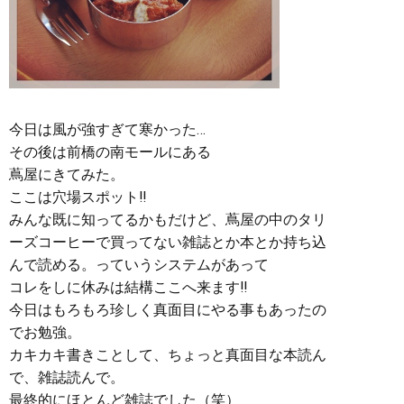
今日は風が強すぎて寒かった…
その後は前橋の南モールにある
蔦屋にきてみた。
ここは穴場スポット‼︎
みんな既に知ってるかもだけど、蔦屋の中のタリ
ーズコーヒーで買ってない雑誌とか本とか持ち込
んで読める。っていうシステムがあって
コレをしに休みは結構ここへ来ます‼︎
今日はもろもろ珍しく真面目にやる事もあったの
でお勉強。
カキカキ書きことして、ちょっと真面目な本読ん
で、雑誌読んで。
最終的にほとんど雑誌でした（笑）