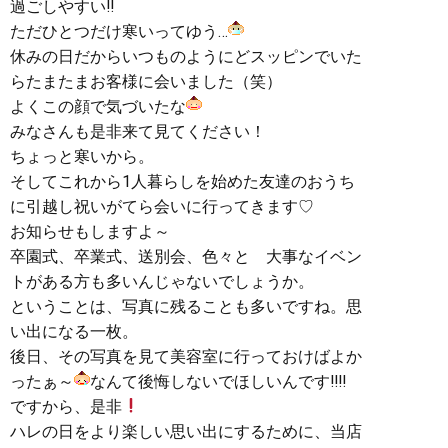
過ごしやすい‼︎
ただひとつだけ寒いってゆう…
休みの日だからいつものようにどスッピンでいた
らたまたまお客様に会いました（笑）
よくこの顔で気づいたな
みなさんも是非来て見てください！
ちょっと寒いから。
そしてこれから1人暮らしを始めた友達のおうち
に引越し祝いがてら会いに行ってきます♡
お知らせもしますよ～
卒園式、卒業式、送別会、色々と 大事なイベン
トがある方も多いんじゃないでしょうか。
ということは、写真に残ることも多いですね。思
い出になる一枚。
後日、その写真を見て美容室に行っておけばよか
ったぁ～
なんて後悔しないでほしいんです‼︎‼︎
ですから、是非
ハレの日をより楽しい思い出にするために、当店