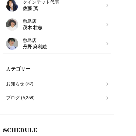
クインテット代表
佐藤 茂
敷島店
茂木 壮志
敷島店
丹野 麻利絵
カテゴリー
お知らせ (52)
ブログ (5,258)
SCHEDULE