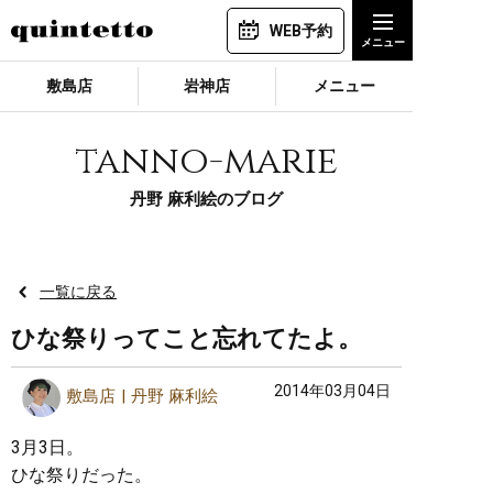
WEB予約
敷島店
岩神店
メニュー
tanno-marie
丹野 麻利絵のブログ
一覧に戻る
ひな祭りってこと忘れてたよ。
2014年03月04日
敷島店
丹野 麻利絵
3月3日。
ひな祭りだった。