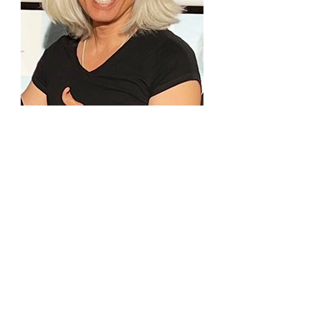
クインテット美容室代表（両店舗在住）
佐藤 茂
Sato Shigeru
代表挨拶はこちら