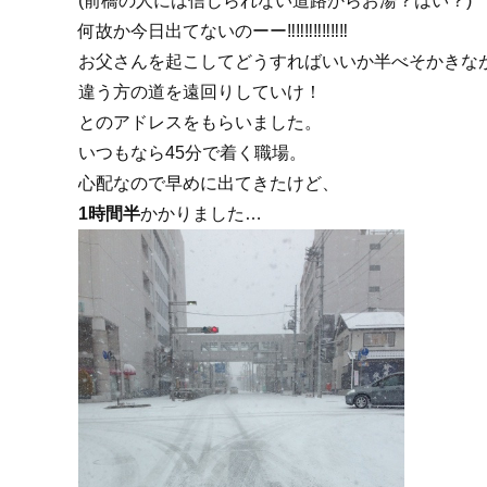
(前橋の人には信じられない道路からお湯？はい？)
何故か今日出てないのーー‼︎‼︎‼︎‼︎‼︎‼︎‼︎
お父さんを起こしてどうすればいいか半べそかきな
違う方の道を遠回りしていけ！
とのアドレスをもらいました。
いつもなら45分で着く職場。
心配なので早めに出てきたけど、
1時間半
かかりました…