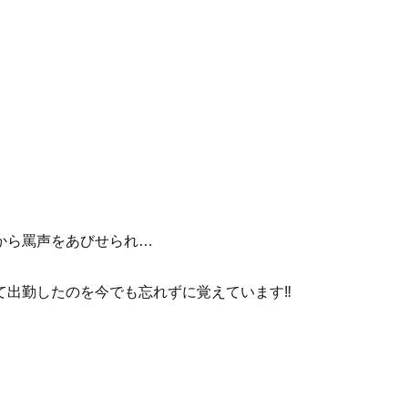
から罵声をあびせられ…
出勤したのを今でも忘れずに覚えています‼︎