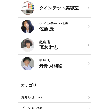
クインテット美容室
クインテット代表
佐藤 茂
敷島店
茂木 壮志
敷島店
丹野 麻利絵
カテゴリー
お知らせ (52)
ブログ (5,258)