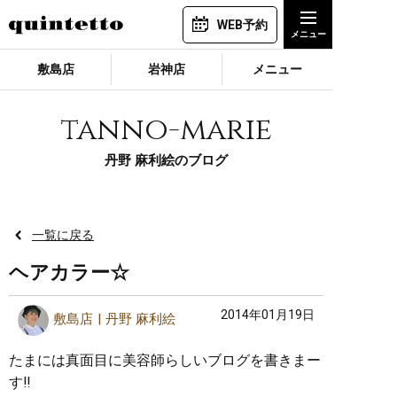
WEB予約
敷島店
岩神店
メニュー
tanno-marie
丹野 麻利絵のブログ
一覧に戻る
ヘアカラー☆
2014年01月19日
敷島店
丹野 麻利絵
たまには真面目に美容師らしいブログを書きまー
す‼︎