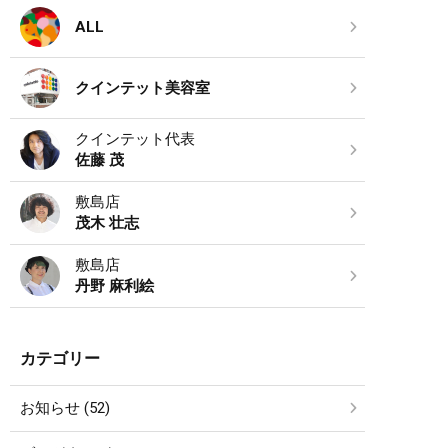
ALL
クインテット美容室
クインテット代表
佐藤 茂
敷島店
茂木 壮志
敷島店
丹野 麻利絵
カテゴリー
お知らせ (52)