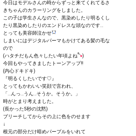
今日はモデルさんの時からずっと来てくれてるさ
きちゃんのカラーリングをしました。
この子は学生さんなので、黒染めしたり明るくし
たり黒染めしたりのエンドレスな頭なのです…
とっても美容師泣かせ
しまいにはデジタルパーマもかけてある髪の毛な
ので
(ハタチだもん色々したい年頃よね
)
今回もやってきましたトーンアップ‼︎
(内心ドキドキ)
『明るくしたいです♡』
とってもかわいい笑顔で言われ、
「…んっ…うん…そうか。そうか。」
時がとまり考えました。
(長かった5秒の沈黙)
ブリーチしてからその上に色をのせます
↓
根元の部分だけ暗めパープルをいれて