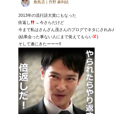
敷島店
丹野 麻利絵
2013年の流行語大賞にもなった
倍返し
←今さらだけど
今まで私はさんざん茂さんのブログでネタにされみ
(結果会った事ない人にまで覚えてもらい
)
そして遂にきたーーー‼︎