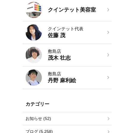
クインテット美容室
クインテット代表
佐藤 茂
敷島店
茂木 壮志
敷島店
丹野 麻利絵
カテゴリー
お知らせ (52)
ブログ (5,258)