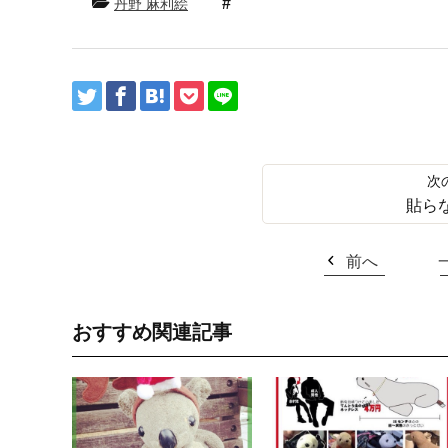
丹野 麻利絵
貼ら
前へ
おすすめ関連記事