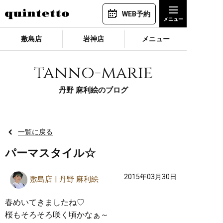
WEB予約
敷島店
岩神店
メニュー
tanno-marie
丹野 麻利絵のブログ
一覧に戻る
パーマスタイル☆
2015年03月30日
敷島店
丹野 麻利絵
春めいてきましたね♡
桜もそろそろ咲く頃かなぁ～