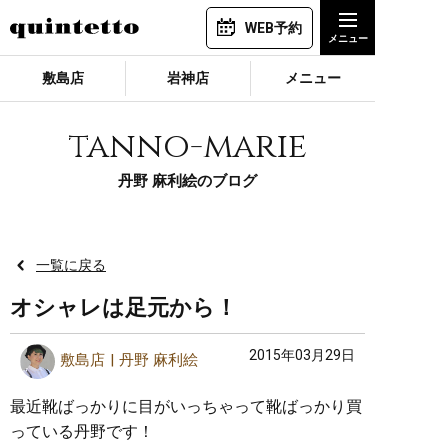
WEB予約
敷島店
岩神店
メニュー
tanno-marie
丹野 麻利絵のブログ
一覧に戻る
オシャレは足元から！
2015年03月29日
敷島店
丹野 麻利絵
最近靴ばっかりに目がいっちゃって靴ばっかり買
っている丹野です！