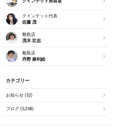
クインテット美容室
クインテット代表
佐藤 茂
敷島店
茂木 壮志
敷島店
丹野 麻利絵
カテゴリー
お知らせ (52)
ブログ (5,258)