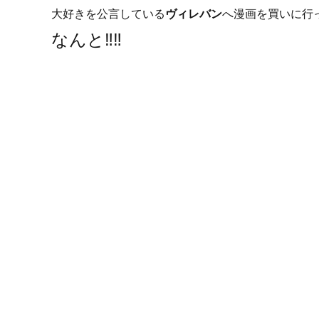
大好きを公言している
ヴィレバン
へ漫画を買いに行
なんと‼︎‼︎