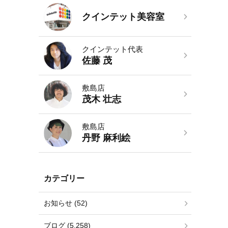
クインテット美容室
クインテット代表
佐藤 茂
敷島店
茂木 壮志
敷島店
丹野 麻利絵
カテゴリー
お知らせ (52)
ブログ (5,258)