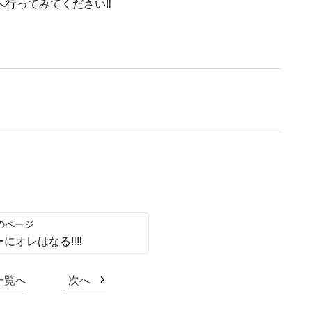
行ってみてください‼︎
にオレはなる‼︎‼︎
一覧へ
次へ