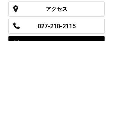
アクセス
027-210-2115
WEB予約
岩神店のご予約
OPEN
月曜日のみ/ 10:00-18:00
水～日・祝/ 10:00-19:00
CLOSE
毎週火曜日
第1、第3、第5月曜日、火曜日連休
アクセス
027-226-5556