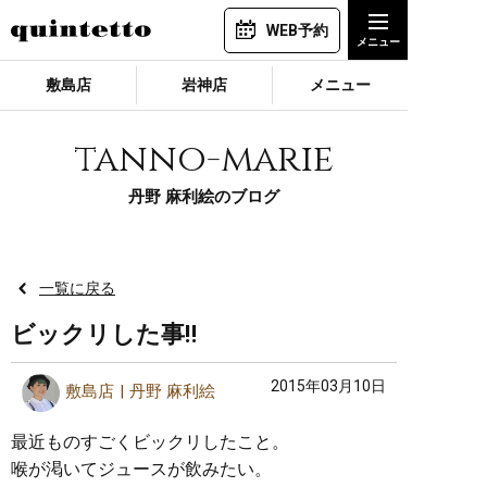
WEB予約
敷島店
岩神店
メニュー
tanno-marie
丹野 麻利絵のブログ
一覧に戻る
ビックリした事‼︎
2015年03月10日
敷島店
丹野 麻利絵
最近ものすごくビックリしたこと。
喉が渇いてジュースが飲みたい。