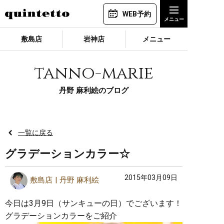
WEB予約
敷島店
岩神店
メニュー
tanno-marie
丹野 麻利絵のブログ
一覧に戻る
グラデーションカラー☆
2015年03月09日
敷島店
丹野 麻利絵
今日は3月9日（サンキューの日）でございます！
グラデーションカラーをご紹介