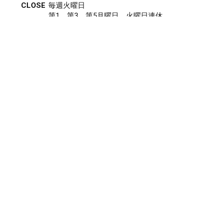
CLOSE
毎週火曜日
第1、第3、第5月曜日、火曜日連休
アクセス
027-210-2115
WEB予約
岩神店のご予約
OPEN
月曜日のみ/ 10:00-18:00
水～日・祝/ 10:00-19:00
CLOSE
毎週火曜日
第1、第3、第5月曜日、火曜日連休
アクセス