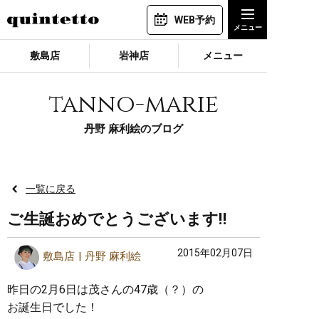
WEB予約
敷島店
岩神店
メニュー
tanno-marie
丹野 麻利絵のブログ
一覧に戻る
ご生誕おめでとうございます‼︎
2015年02月07日
敷島店
丹野 麻利絵
昨日の2月6日は茂さんの47歳（？）の
お誕生日でした！