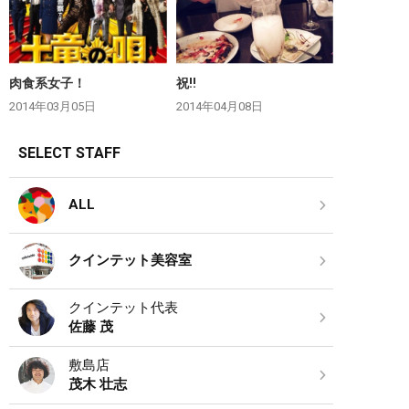
肉食系女子！
祝‼︎
2014年03月05日
2014年04月08日
SELECT STAFF
ALL
クインテット美容室
クインテット代表
佐藤 茂
敷島店
茂木 壮志