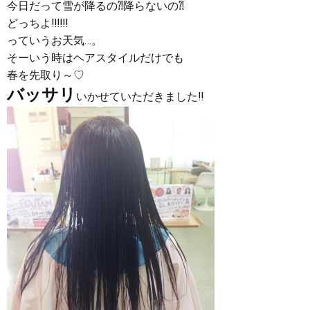
今日だって雪が降るの⁈降らないの⁈
どっちよ‼︎‼︎‼︎
っていうお天気…。
そーいう時はヘアスタイルだけでも
春を先取り～♡
バッサリ
いかせていただきました‼︎