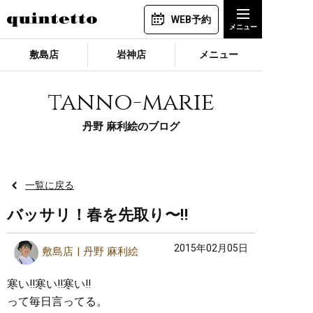
WEB予約
敷島店
岩神店
メニュー
tanno-marie
丹野 麻利絵のブログ
一覧に戻る
バッサリ！春を先取り〜‼︎
2015年02月05日
敷島店
丹野 麻利絵
寒い‼︎寒い‼︎寒い‼︎
って毎日言ってる。