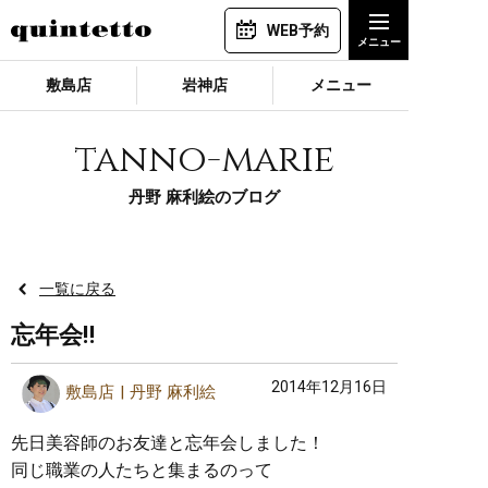
WEB予約
敷島店
岩神店
メニュー
tanno-marie
丹野 麻利絵のブログ
一覧に戻る
忘年会‼︎
2014年12月16日
敷島店
丹野 麻利絵
先日美容師のお友達と忘年会しました！
同じ職業の人たちと集まるのって