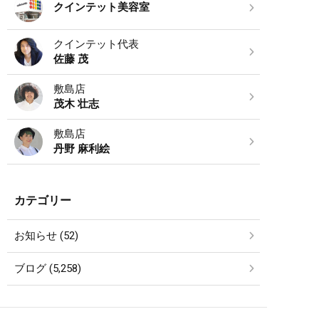
クインテット美容室
クインテット代表
佐藤 茂
敷島店
茂木 壮志
敷島店
丹野 麻利絵
カテゴリー
お知らせ (52)
ブログ (5,258)