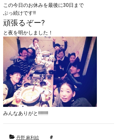
この今日のお休みを最後に30日まで
ぶっ続けです‼︎
頑張るぞー?
と夜を明かしました！
みんなありがと‼︎‼︎‼︎‼︎
丹野 麻利絵