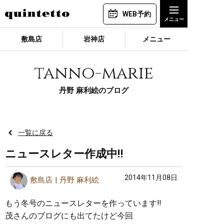
WEB予約
敷島店
岩神店
メニュー
tanno-marie
丹野 麻利絵のブログ
一覧に戻る
ニュースレター作成中‼︎
2014年11月08日
敷島店
丹野 麻利絵
もう冬号のニュースレターを作っています‼︎
茂さんのブログにも出てたけど今回