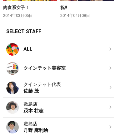
肉食系女子！
祝‼︎
2014年03月05日
2014年04月08日
SELECT STAFF
ALL
クインテット美容室
クインテット代表
佐藤 茂
敷島店
茂木 壮志
敷島店
丹野 麻利絵