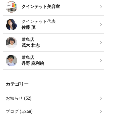
クインテット美容室
クインテット代表
佐藤 茂
敷島店
茂木 壮志
敷島店
丹野 麻利絵
カテゴリー
お知らせ (52)
ブログ (5,258)