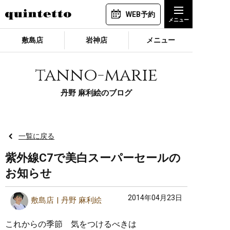
WEB予約
敷島店
岩神店
メニュー
tanno-marie
丹野 麻利絵のブログ
一覧に戻る
紫外線C7で美白スーパーセールの
お知らせ
2014年04月23日
敷島店
丹野 麻利絵
これからの季節 気をつけるべきは