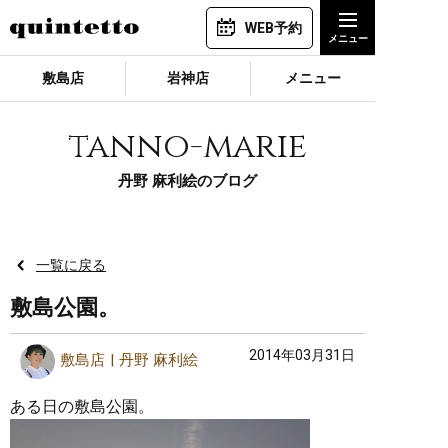
WEB予約
敷島店
岩神店
メニュー
tanno-marie
丹野 麻利絵のブログ
一覧に戻る
敷島公園。
2014年03月31日
敷島店
丹野 麻利絵
ある日の敷島公園。