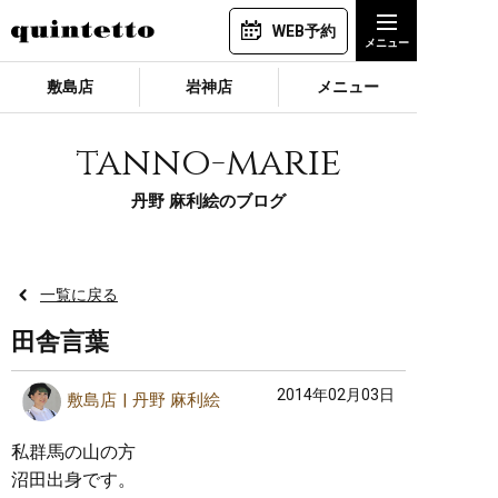
WEB予約
敷島店
岩神店
メニュー
tanno-marie
丹野 麻利絵のブログ
一覧に戻る
田舎言葉
2014年02月03日
敷島店
丹野 麻利絵
私群馬の山の方
沼田出身です。