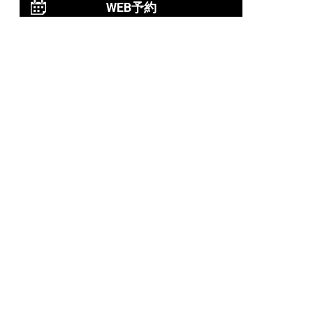
WEB予約
岩神店のご予約
OPEN
月曜日のみ/ 10:00-18:00
水～日・祝/ 10:00-19:00
CLOSE
毎週火曜日
第1、第3、第5月曜日、火曜日連休
アクセス
027-226-5556
WEB予約