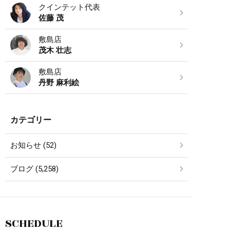
クインテット代表
佐藤 茂
敷島店
茂木 壮志
敷島店
丹野 麻利絵
カテゴリー
お知らせ (52)
ブログ (5,258)
SCHEDULE