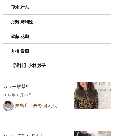
茂木 壮志
丹野 麻利絵
武藤 花織
丸橋 貴樹
【退社】小林 妙子
カラー解禁‼︎‼︎
2017年03月09日
敷島店
丹野 麻利絵