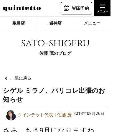
WEB予約
敷島店
岩神店
メニュー
sato-shigeru
佐藤 茂のブログ
一覧に戻る
シゲル ミラノ、パリコレ出張のお
知らせ
2018年08月26日
クインテット代表
佐藤 茂
さあ、もう9月になりますね