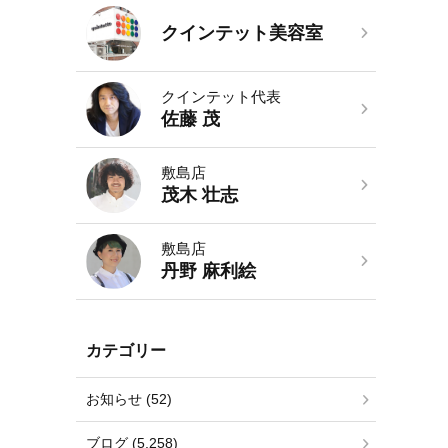
クインテット美容室
クインテット代表
佐藤 茂
敷島店
茂木 壮志
敷島店
丹野 麻利絵
カテゴリー
お知らせ (52)
ブログ (5,258)