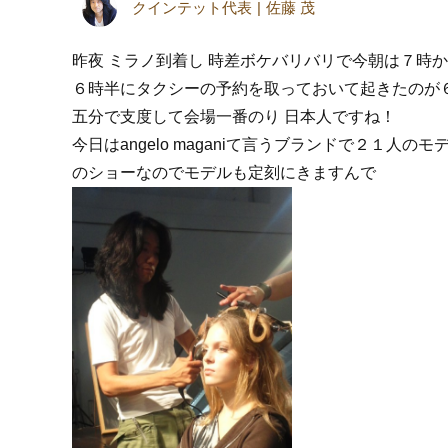
クインテット代表
佐藤 茂
昨夜 ミラノ到着し 時差ボケバリバリで今朝は７時か
６時半にタクシーの予約を取っておいて起きたのが６
五分で支度して会場一番のり 日本人ですね！
今日はangelo maganiて言うブランドで２１人
のショーなのでモデルも定刻にきますんで