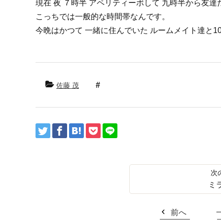
現在 夜 ７時半 アペリティーボして 九時半から友
こっちでは一般的な時間帯なんです。
今晩はかつて 一緒に住んでいた ルームメイト達と1
佐藤 茂
ミ
前へ