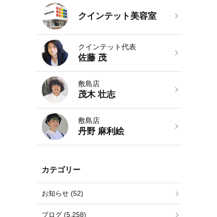
クインテット美容室
クインテット代表
佐藤 茂
敷島店
茂木 壮志
敷島店
丹野 麻利絵
カテゴリー
お知らせ (52)
ブログ (5,258)