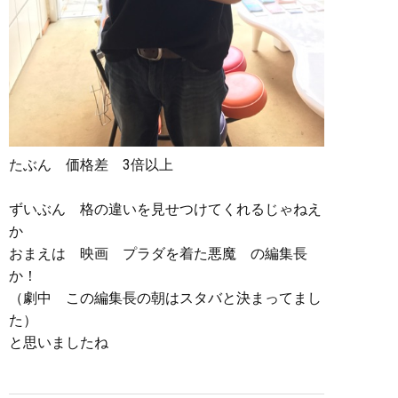
たぶん 価格差 3倍以上
ずいぶん 格の違いを見せつけてくれるじゃねえ
か
おまえは 映画 プラダを着た悪魔 の編集長
か！
（劇中 この編集長の朝はスタバと決まってまし
た）
と思いましたね