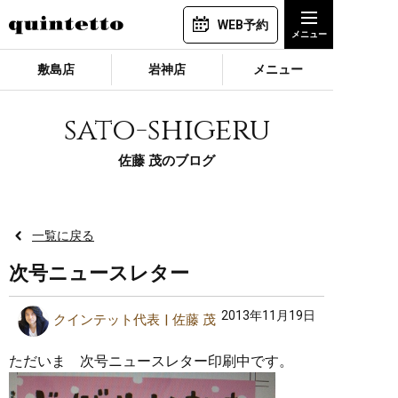
WEB予約
敷島店
岩神店
メニュー
sato-shigeru
佐藤 茂のブログ
一覧に戻る
次号ニュースレター
2013年11月19日
クインテット代表
佐藤 茂
ただいま 次号ニュースレター印刷中です。