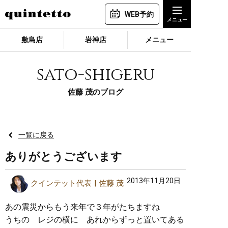
WEB予約
敷島店
岩神店
メニュー
sato-shigeru
佐藤 茂のブログ
一覧に戻る
ありがとうございます
2013年11月20日
クインテット代表
佐藤 茂
あの震災からもう来年で３年がたちますね
うちの レジの横に あれからずっと置いてある