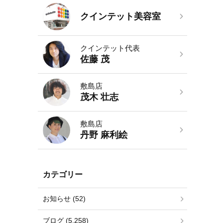
クインテット美容室
クインテット代表
佐藤 茂
敷島店
茂木 壮志
敷島店
丹野 麻利絵
カテゴリー
お知らせ (52)
ブログ (5,258)