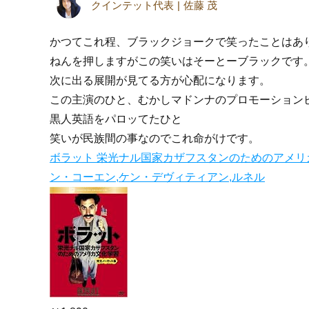
クインテット代表
佐藤 茂
かつてこれ程、ブラックジョークで笑ったことはあ
ねんを押しますがこの笑いはそーとーブラックです
次に出る展開が見てる方が心配になります。
この主演のひと、むかしマドンナのプロモーション
黒人英語をパロッてたひと
笑いが民族間の事なのでこれ命がけです。
ボラット 栄光ナル国家カザフスタンのためのアメリカ文
ン・コーエン,ケン・デヴィティアン,ルネル