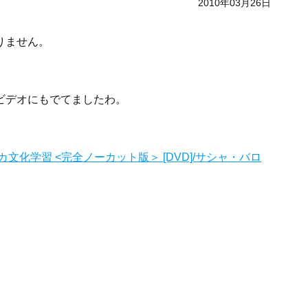
2010年03月26日
りません。
。
ビデオにもでてましたわ。
化学習 <完全ノーカット版＞ [DVD]/サシャ・バロ