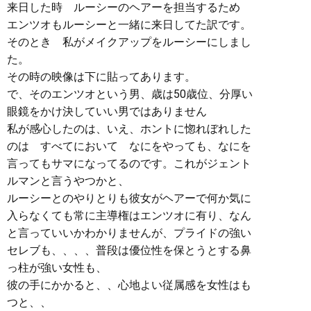
来日した時 ルーシーのヘアーを担当するため
エンツオもルーシーと一緒に来日してた訳です。
そのとき 私がメイクアップをルーシーにしまし
た。
その時の映像は下に貼ってあります。
で、そのエンツオという男、歳は50歳位、分厚い
眼鏡をかけ決していい男ではありません
私が感心したのは、いえ、ホントに惚れぼれした
のは すべてにおいて なにをやっても、なにを
言ってもサマになってるのです。これがジェント
ルマンと言うやつかと、
ルーシーとのやりとりも彼女がヘアーで何か気に
入らなくても常に主導権はエンツオに有り、なん
と言っていいかわかりませんが、プライドの強い
セレブも、、、、普段は優位性を保とうとする鼻
っ柱が強い女性も、
彼の手にかかると、、心地よい従属感を女性はも
つと、、