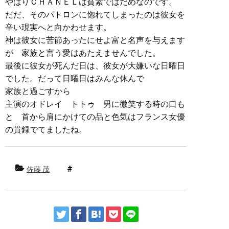
やはりＣＨＡＮＥＬは貧素ではだめなのです。
だだ、そのパトロンに惚れてしまったのは彼女を
辛い現実へと向かわせます。
神は彼女に苦節あったにせよ富と名声を与えます
が 家族と言う愛はあたえませんでした。
最後に彼女が死んだ日は、彼女が大嫌いな日曜日
でした。だって日曜日はみんな休んで
家族と過ごすから
主演のオドレイ トトゥ 男に微笑する時の口も
と 首から肩にかけての品と色気はフランス女優
の貫録でてましたね。
佐藤 茂