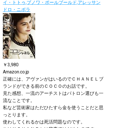
イ・トトゥ,ブノワ・ポールブールド,アレッサン
ドロ・ニボラ
￥3,980
Amazon.co.jp
正確には、アヴァンがはいるのでＣＨＡＮＥＬブ
ランドができる前のＣＯＣＯのお話です。
見た感想、一流のアーチストはパトロン選びも一
流なことです。
私など芸術家はただひたすら金を使うことだと思
っとります。
使わしてくれるかは死活問題なのです。