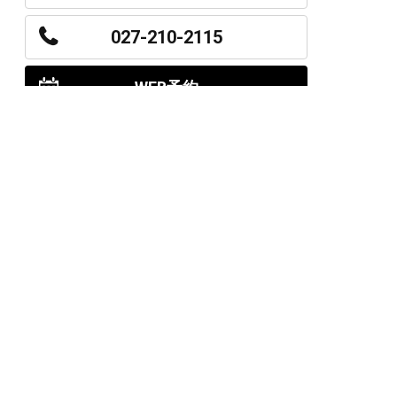
027-210-2115
WEB予約
岩神店のご予約
OPEN
月曜日のみ/ 10:00-18:00
水～日・祝/ 10:00-19:00
CLOSE
毎週火曜日
第1、第3、第5月曜日、火曜日連休
アクセス
027-226-5556