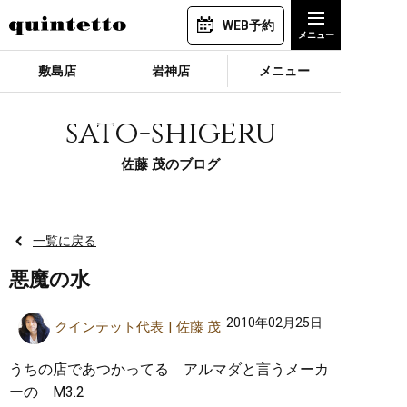
WEB予約
敷島店
岩神店
メニュー
sato-shigeru
佐藤 茂のブログ
一覧に戻る
悪魔の水
2010年02月25日
クインテット代表
佐藤 茂
うちの店であつかってる アルマダと言うメーカ
ーの M3.2