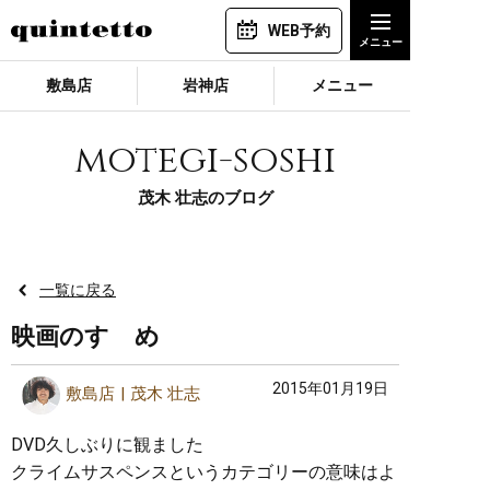
WEB予約
敷島店
岩神店
メニュー
motegi-soshi
茂木 壮志のブログ
一覧に戻る
映画のすゝめ
2015年01月19日
敷島店
茂木 壮志
DVD久しぶりに観ました
クライムサスペンスというカテゴリーの意味はよ