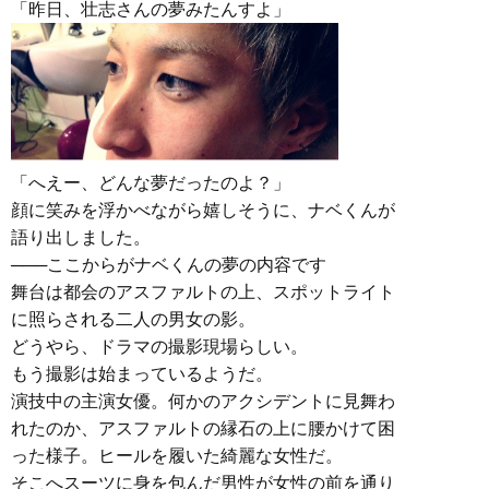
「昨日、壮志さんの夢みたんすよ」
「へえー、どんな夢だったのよ？」
顔に笑みを浮かべながら嬉しそうに、ナベくんが
語り出しました。
───ここからがナベくんの夢の内容です
舞台は都会のアスファルトの上、スポットライト
に照らされる二人の男女の影。
どうやら、ドラマの撮影現場らしい。
もう撮影は始まっているようだ。
演技中の主演女優。何かのアクシデントに見舞わ
れたのか、アスファルトの縁石の上に腰かけて困
った様子。ヒールを履いた綺麗な女性だ。
そこへスーツに身を包んだ男性が女性の前を通り