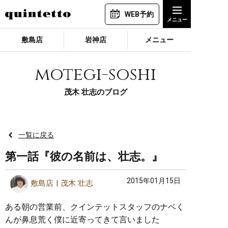
WEB予約
敷島店
岩神店
メニュー
motegi-soshi
茂木 壮志のブログ
一覧に戻る
第一話『彼の名前は、壮志。』
2015年01月15日
敷島店
茂木 壮志
ある朝の営業前、クインテットスタッフのナベく
んが鼻息荒く僕に近寄ってきて言いました