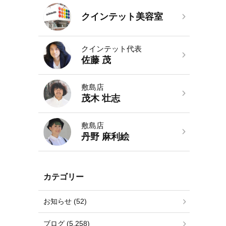
クインテット美容室
クインテット代表
佐藤 茂
敷島店
茂木 壮志
敷島店
丹野 麻利絵
カテゴリー
お知らせ (52)
ブログ (5,258)