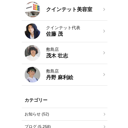
クインテット美容室
クインテット代表
佐藤 茂
敷島店
茂木 壮志
敷島店
丹野 麻利絵
カテゴリー
お知らせ (52)
ブログ (5,258)