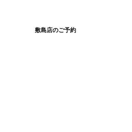
敷島店のご予約
OPEN
月曜日のみ/ 10:00-18:00
水～日・祝/ 10:00-19:00
CLOSE
毎週火曜日
第1、第3、第5月曜日、火曜日連休
アクセス
027-210-2115
WEB予約