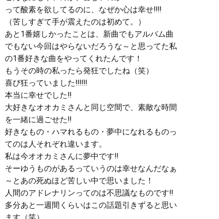
って酸素を欲してるのに、なぜか心は幸せ‼︎‼︎
（苦しすぎて手が震えたのは初めて。）
あと1番嬉しかったことは、新曲でもアルバム曲
でもない今回はやらないだろうな～と思ってた私
の1番好きな曲をやってくれたんです！
もうその時の私ったら発狂でしたね（笑）
喜び狂っていました‼︎‼︎‼︎
本当に幸せでした‼︎
大好きなオオカミさんと同じ空間で、素敵な時間
を一緒に過ごせた‼︎
好きなもの・ハマれるもの・夢中になれるものっ
てのは人それぞれ違います。
私は今オオカミさんに夢中です‼︎
そーゆうものがあるっていうのは幸せなんだなぁ
～とあの死ぬほど苦しい中で思いました！
人間のアドレナリンってのは不思議なものです‼︎
多分あと一週間くらいはこの話題引きずると思い
ます（笑）