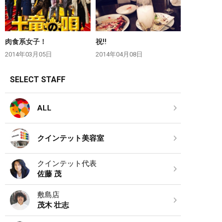
肉食系女子！
祝‼︎
2014年03月05日
2014年04月08日
SELECT STAFF
ALL
クインテット美容室
クインテット代表
佐藤 茂
敷島店
茂木 壮志