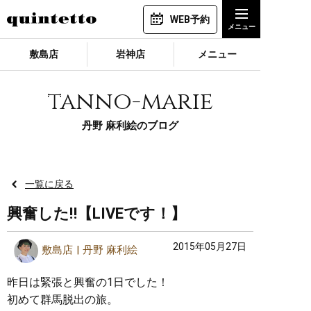
WEB予約
敷島店
岩神店
メニュー
tanno-marie
丹野 麻利絵のブログ
一覧に戻る
興奮した‼︎【LIVEです！】
2015年05月27日
敷島店
丹野 麻利絵
昨日は緊張と興奮の1日でした！
初めて群馬脱出の旅。