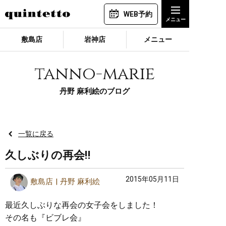
WEB予約
敷島店
岩神店
メニュー
tanno-marie
丹野 麻利絵のブログ
一覧に戻る
久しぶりの再会‼︎
2015年05月11日
敷島店
丹野 麻利絵
最近久しぶりな再会の女子会をしました！
その名も『ビブレ会』