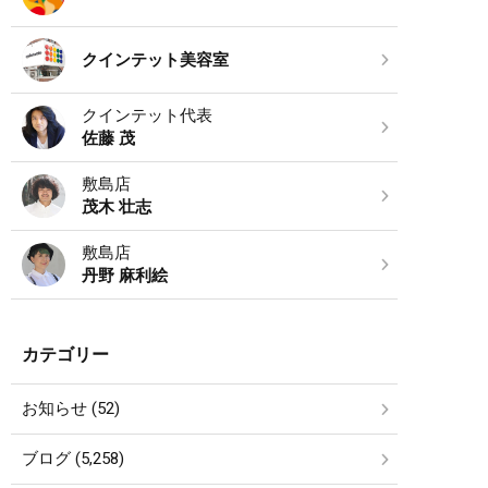
クインテット美容室
クインテット代表
佐藤 茂
敷島店
茂木 壮志
敷島店
丹野 麻利絵
カテゴリー
お知らせ (52)
ブログ (5,258)