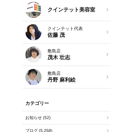
クインテット美容室
クインテット代表
佐藤 茂
敷島店
茂木 壮志
敷島店
丹野 麻利絵
カテゴリー
お知らせ (52)
ブログ (5,258)