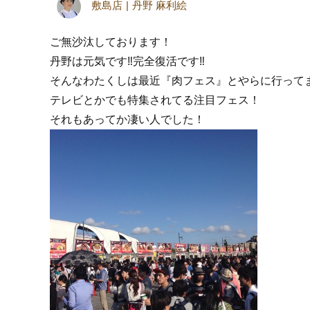
敷島店
丹野 麻利絵
ご無沙汰しております！
丹野は元気です‼︎完全復活です‼︎
そんなわたくしは最近『肉フェス』とやらに行ってま
テレビとかでも特集されてる注目フェス！
それもあってか凄い人でした！