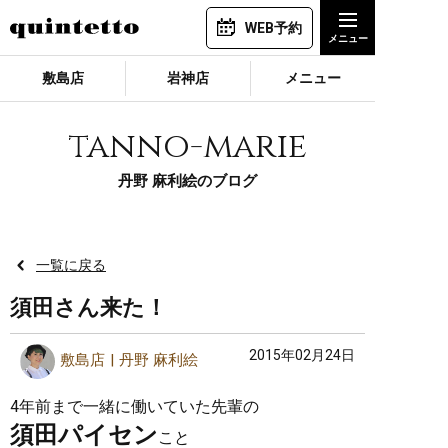
WEB予約
敷島店
岩神店
メニュー
tanno-marie
丹野 麻利絵のブログ
一覧に戻る
須田さん来た！
2015年02月24日
敷島店
丹野 麻利絵
4年前まで一緒に働いていた先輩の
須田パイセン
こと