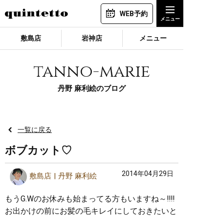
WEB予約
敷島店
岩神店
メニュー
tanno-marie
丹野 麻利絵のブログ
一覧に戻る
ボブカット♡
2014年04月29日
敷島店
丹野 麻利絵
もうG.Wのお休みも始まってる方もいますね～‼︎‼︎
お出かけの前にお髪の毛キレイにしておきたいと