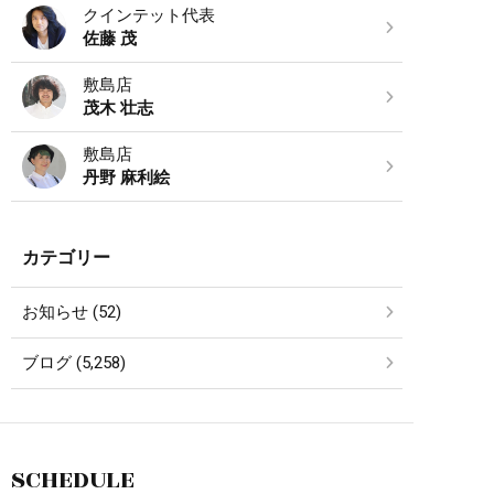
クインテット代表
佐藤 茂
敷島店
茂木 壮志
敷島店
丹野 麻利絵
カテゴリー
お知らせ (52)
ブログ (5,258)
SCHEDULE