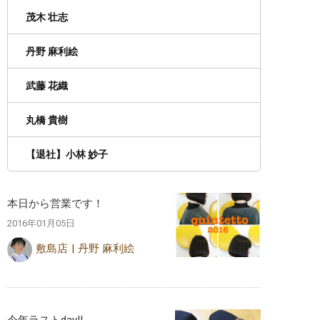
茂木 壮志
丹野 麻利絵
武藤 花織
丸橋 貴樹
【退社】小林 妙子
本日から営業です！
2016年01月05日
敷島店
丹野 麻利絵