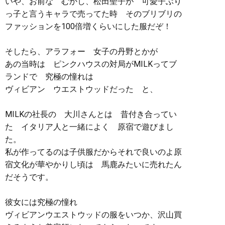
いや、お前な むかし、松田聖子が 可愛子ぶり
っ子と言うキャラで売ってた時 そのブリブリの
ファッションを100倍増くらいにした服だぞ！
そしたら、アラフォー 女子の丹野とかが
あの当時は ピンクハウスの対局がMILKってブ
ランドで 究極の憧れは
ヴィビアン ウエストウッドだった と、
MILKの社長の 大川さんとは 昔付き合ってい
た イタリア人と一緒によく 原宿で遊びまし
た。
私が作ってるのは子供服だからそれで良いのよ原
宿文化が華やかりし頃は 馬鹿みたいに売れたん
だそうです。
彼女には究極の憧れ
ヴィビアンウエストウッドの服をいつか、沢山買