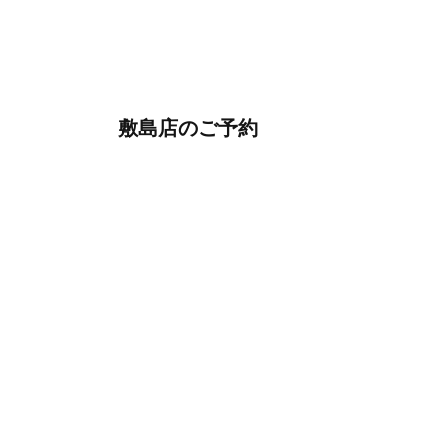
敷島店のご予約
OPEN
月曜日のみ/ 10:00-18:00
水～日・祝/ 10:00-19:00
CLOSE
毎週火曜日
第1、第3、第5月曜日、火曜日連休
アクセス
027-210-2115
WEB予約