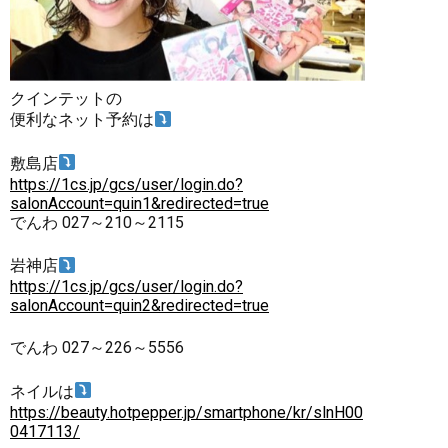
クインテットの
便利なネット予約は
敷島店
https://1cs.jp/gcs/user/login.do?
salonAccount=quin1&redirected=true
でんわ 027～210～2115
岩神店
https://1cs.jp/gcs/user/login.do?
salonAccount=quin2&redirected=true
でんわ 027～226～5556
ネイルは
https://beauty.hotpepper.jp/smartphone/kr/slnH00
0417113/