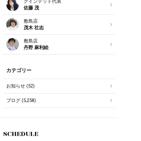
クインテット代表
佐藤 茂
敷島店
茂木 壮志
敷島店
丹野 麻利絵
カテゴリー
お知らせ (52)
ブログ (5,258)
SCHEDULE