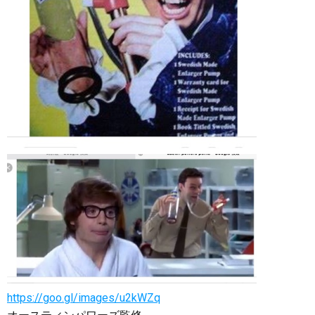
https://goo.gl/images/u2kWZq