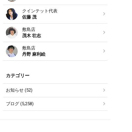
クインテット代表
佐藤 茂
敷島店
茂木 壮志
敷島店
丹野 麻利絵
カテゴリー
お知らせ (52)
ブログ (5,258)