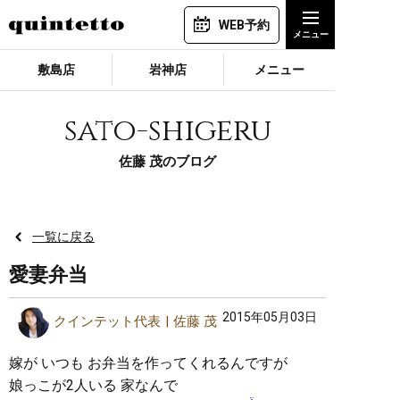
WEB予約
敷島店
岩神店
メニュー
sato-shigeru
佐藤 茂のブログ
一覧に戻る
愛妻弁当
2015年05月03日
クインテット代表
佐藤 茂
嫁が いつも お弁当を作ってくれるんですが
娘っこが2人いる 家なんで