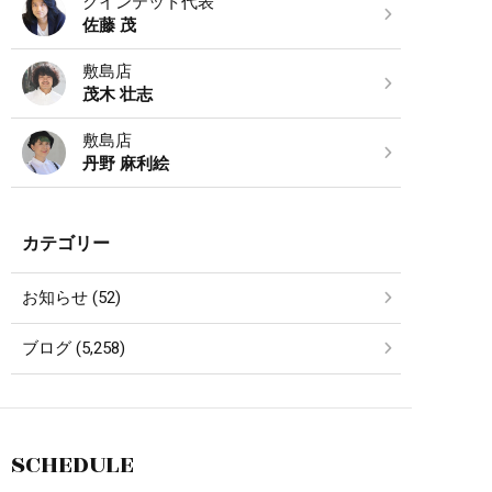
クインテット代表
佐藤 茂
敷島店
茂木 壮志
敷島店
丹野 麻利絵
カテゴリー
お知らせ (52)
ブログ (5,258)
SCHEDULE