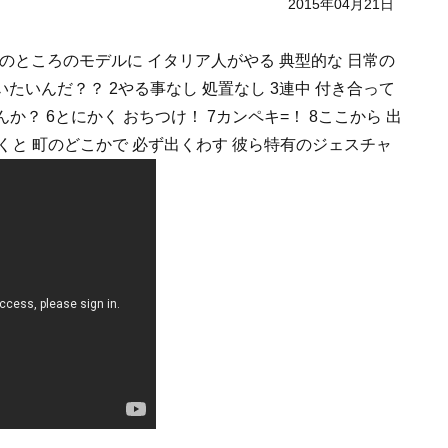
2015年04月21日
分のところのモデルに イタリア人がやる 典型的な 日常の
たいんだ？？ 2やる事なし 処置なし 3連中 付き合って
か？ 6とにかく おちつけ！ 7カンペキ=！ 8ここから 出
リアにいくと 町のどこかで 必ず出くわす 彼ら特有のジェスチャ