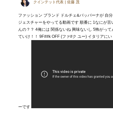
クインテット代表
佐藤 茂
ファッション ブランド ドルチェ&バッバーナが 自
ジェスチャーをやってる動画です 順番に 1なにが言い
んの？？ 4俺には 関係ないね 興味ないし 5怖がってん
ていけ！！ 9F##k OFF (ファ#ク ユー) イタ
ーです