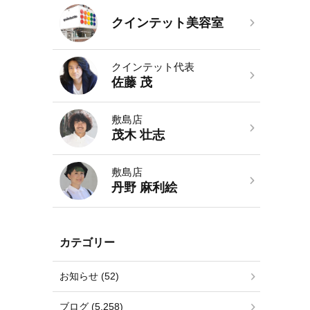
クインテット美容室
クインテット代表
佐藤 茂
敷島店
茂木 壮志
敷島店
丹野 麻利絵
カテゴリー
お知らせ (52)
ブログ (5,258)