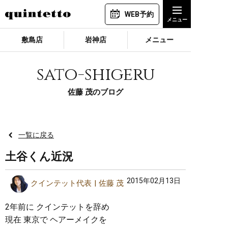
WEB予約
敷島店
岩神店
メニュー
sato-shigeru
佐藤 茂のブログ
一覧に戻る
土谷くん近況
2015年02月13日
クインテット代表
佐藤 茂
2年前に クインテットを辞め
現在 東京で ヘアーメイクを