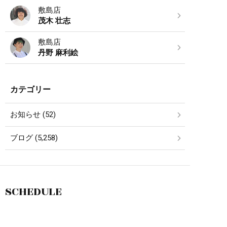
敷島店
茂木 壮志
敷島店
丹野 麻利絵
カテゴリー
お知らせ (52)
ブログ (5,258)
SCHEDULE