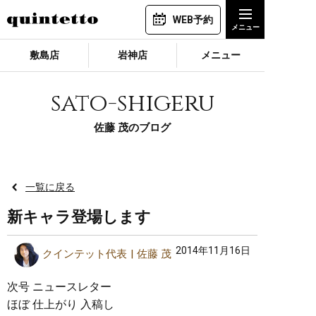
WEB予約
敷島店
岩神店
メニュー
sato-shigeru
佐藤 茂のブログ
一覧に戻る
新キャラ登場します
2014年11月16日
クインテット代表
佐藤 茂
次号 ニュースレター
ほぼ 仕上がり 入稿し