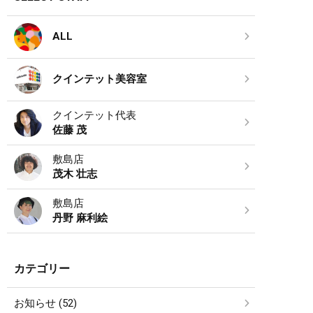
ALL
クインテット美容室
クインテット代表
佐藤 茂
敷島店
茂木 壮志
敷島店
丹野 麻利絵
カテゴリー
お知らせ (52)