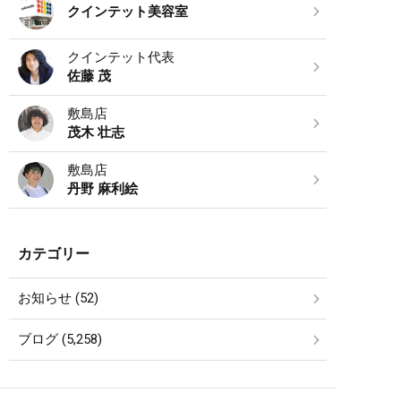
クインテット美容室
クインテット代表
佐藤 茂
敷島店
茂木 壮志
敷島店
丹野 麻利絵
カテゴリー
お知らせ (52)
ブログ (5,258)