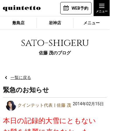
WEB予約
敷島店
岩神店
メニュー
sato-shigeru
佐藤 茂のブログ
一覧に戻る
緊急のお知らせ
2014年02月15日
クインテット代表
佐藤 茂
本日の記録的大雪にともない