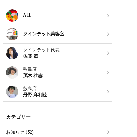
ALL
クインテット美容室
クインテット代表
佐藤 茂
敷島店
茂木 壮志
敷島店
丹野 麻利絵
カテゴリー
お知らせ (52)