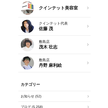
クインテット美容室
クインテット代表
佐藤 茂
敷島店
茂木 壮志
敷島店
丹野 麻利絵
カテゴリー
お知らせ (52)
ブログ (5,258)