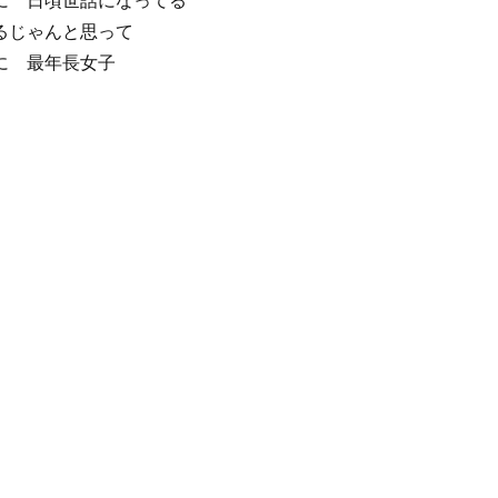
に 日頃世話になってる
るじゃんと思って
に 最年長女子